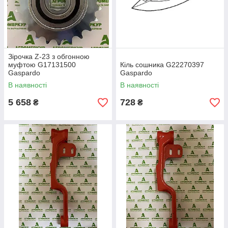
Зірочка Z-23 з обгонною
муфтою G17131500
Кіль сошника G22270397
Gaspardo
Gaspardo
В наявності
В наявності
5 658
728
₴
₴