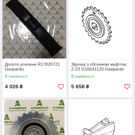
Долото усилене R17820721
Зірочка з обгонною муфтою
Gaspardo
Z-23 G16631120 Gaspardo
В наявності
В наявності
4 026
5 658
₴
₴