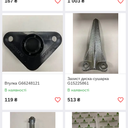
167
1 003
₴
₴
Захист диска-сушарка
Втулка G66248121
G15225861
В наявності
В наявності
119
513
₴
₴