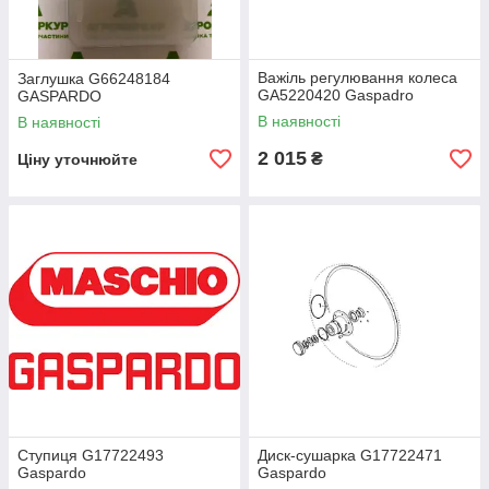
Важіль регулювання колеса
Заглушка G66248184
GA5220420 Gaspadro
GASPARDO
В наявності
В наявності
2 015
₴
Ціну уточнюйте
Ступиця G17722493
Диск-сушарка G17722471
Gaspardo
Gaspardo