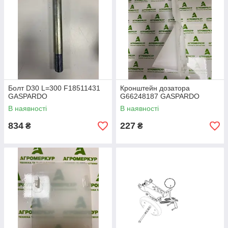
Болт D30 L=300 F18511431
Кронштейн дозатора
GASPARDO
G66248187 GASPARDO
В наявності
В наявності
834
227
₴
₴