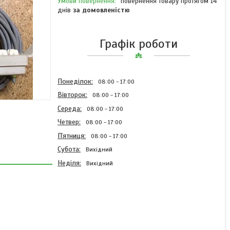
повернення товару протягом 14
днів
за домовленістю
Графік роботи
Понеділок
08:00
17:00
Вівторок
08:00
17:00
Середа
08:00
17:00
Четвер
08:00
17:00
Пʼятниця
08:00
17:00
Субота
Вихідний
Неділя
Вихідний
ФГС-колодка з кабелем
12 м AC495172 Kverneland