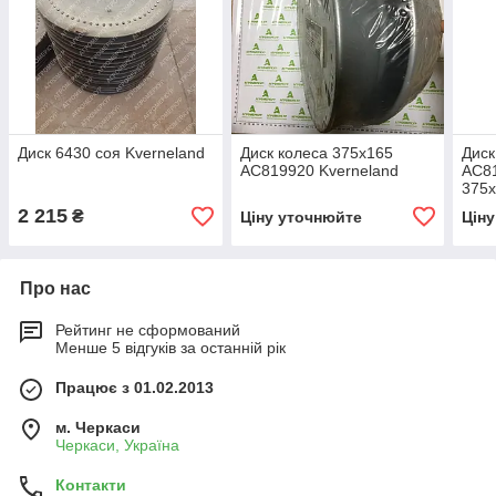
Диск 6430 соя Kverneland
Диск колеса 375х165
Диск
AC819920 Kverneland
AC81
375х
2 215
₴
Ціну уточнюйте
Цін
Про нас
Рейтинг не сформований
Менше 5 відгуків за останній рік
Працює з 01.02.2013
м. Черкаси
Черкаси, Україна
Контакти