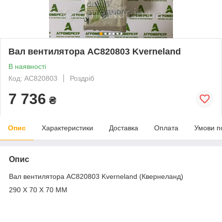
Вал вентилятора AC820803 Kverneland
В наявності
Код: AC820803
Роздріб
7 736
₴
Опис
Характеристики
Доставка
Оплата
Умови п
Опис
Вал вентилятора AC820803 Kverneland (Квернеланд)
290 X 70 X 70 MM