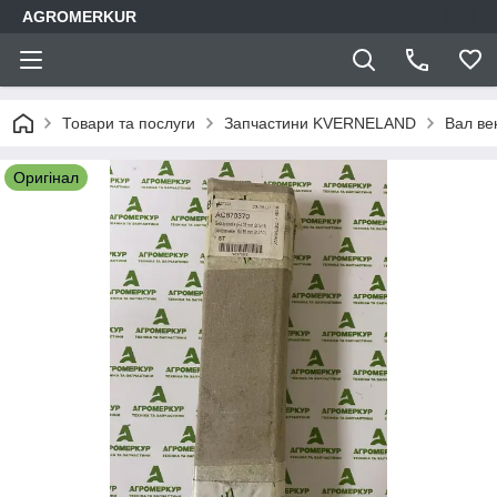
AGROMERKUR
Товари та послуги
Запчастини KVERNELAND
Вал ве
Оригінал