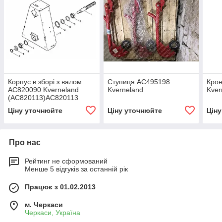
Корпус в зборі з валом
Ступиця AC495198
Кро
AC820090 Kverneland
Kverneland
Kver
(AC820113)AC820113
Ціну уточнюйте
Ціну уточнюйте
Цін
Про нас
Рейтинг не сформований
Менше 5 відгуків за останній рік
Працює з 01.02.2013
м. Черкаси
Черкаси, Україна