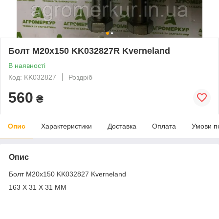
Болт М20х150 KK032827R Kverneland
В наявності
Код: KK032827
Роздріб
560
₴
Опис
Характеристики
Доставка
Оплата
Умови п
Опис
Болт М20х150 KK032827 Kverneland
163 X 31 X 31 MM