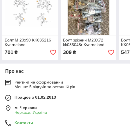
Болт М 20х90 KK035216
Болт зрізний M20X72
Болт
Kverneland
kk035048r Kverneland
KK03
701
309
547
₴
₴
Про нас
Рейтинг не сформований
Менше 5 відгуків за останній рік
Працює з 01.02.2013
м. Черкаси
Черкаси, Україна
Контакти