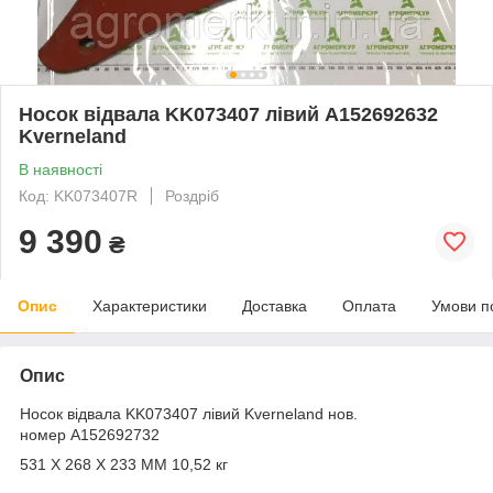
Носок відвала KK073407 лівий A152692632
Kverneland
В наявності
Код: KK073407R
Роздріб
9 390
₴
Опис
Характеристики
Доставка
Оплата
Умови п
Опис
Носок відвала KK073407 лівий Kverneland нов.
номер A152692732
531 X 268 X 233 MM 10,52 кг