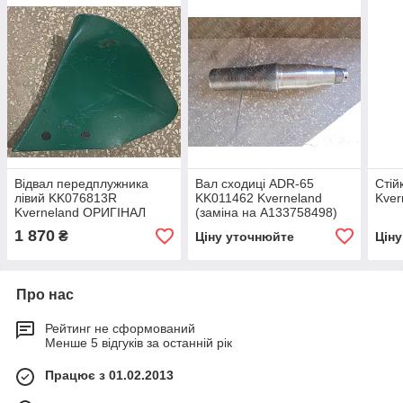
Відвал передплужника
Вал сходиці ADR-65
Стій
лівий KK076813R
KK011462 Kverneland
Kver
Kverneland ОРИГІНАЛ
(заміна на A133758498)
1 870
₴
Ціну уточнюйте
Цін
Про нас
Рейтинг не сформований
Менше 5 відгуків за останній рік
Працює з 01.02.2013