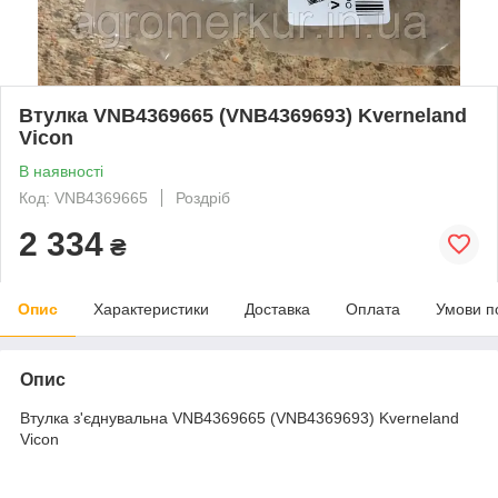
Втулка VNB4369665 (VNB4369693) Kverneland
Vicon
В наявності
Код: VNB4369665
Роздріб
2 334
₴
Опис
Характеристики
Доставка
Оплата
Умови п
Опис
Втулка з'єднувальна VNB4369665 (VNB4369693) Kverneland
Vicon