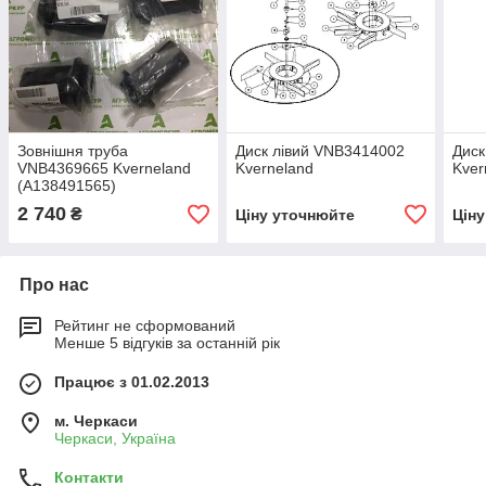
Зовнішня труба
Диск лівий VNB3414002
Диск
VNB4369665 Kverneland
Kverneland
Kver
(A138491565)
2 740
₴
Ціну уточнюйте
Цін
Про нас
Рейтинг не сформований
Менше 5 відгуків за останній рік
Працює з 01.02.2013
м. Черкаси
Черкаси, Україна
Контакти