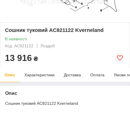
Сошник туковий AC821122 Kverneland
В наявності
Код: AC821122
Роздріб
13 916
₴
Опис
Характеристики
Доставка
Оплата
Умови п
Опис
Сошник туковий AC821122 Kverneland