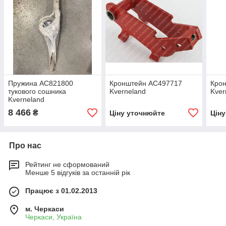
Пружина AC821800
Кронштейн AC497717
Кро
тукового сошника
Kverneland
Kver
Kverneland
8 466
₴
Ціну уточнюйте
Цін
Про нас
Рейтинг не сформований
Менше 5 відгуків за останній рік
Працює з 01.02.2013
м. Черкаси
Черкаси, Україна