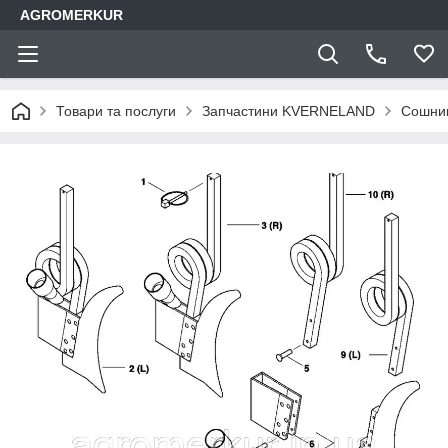
AGROMERKUR
Товари та послуги
Запчастини KVERNELAND
Сошник