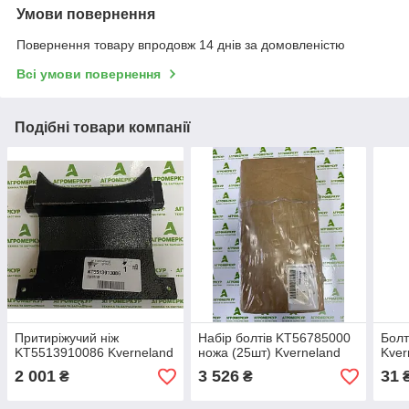
Умови повернення
Повернення товару впродовж 14 днів за домовленістю
Всі умови повернення
Подібні товари компанії
Притиріжучий ніж
Набір болтів KT56785000
Бол
KT5513910086 Kverneland
ножа (25шт) Kverneland
Kver
2 001
3 526
31
₴
₴