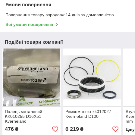
Умови повернення
Повернення товару впродовж 14 днів за домовленістю
Всі умови повернення
Подібні товари компанії
Палець металевий
Ремкомплект kk012027
Втул
KK010255 D16X51
Kverneland D100
Kver
Kverneland
mm
476
6 219
₴
₴
Цін