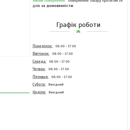
повернення товару протягом 14
днів
за домовленістю
Графік роботи
Понеділок
08:00
17:00
Вівторок
08:00
17:00
Середа
08:00
17:00
Четвер
08:00
17:00
Пʼятниця
08:00
17:00
Субота
Вихідний
Неділя
Вихідний
ВАЛ AC496227 Kverneland
310 мм