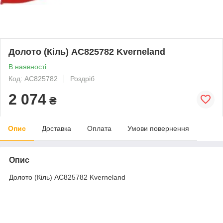
Долото (Кіль) AC825782 Kverneland
В наявності
Код: AC825782
Роздріб
2 074
₴
Опис
Доставка
Оплата
Умови повернення
Опис
Долото (Кіль) AC825782 Kverneland