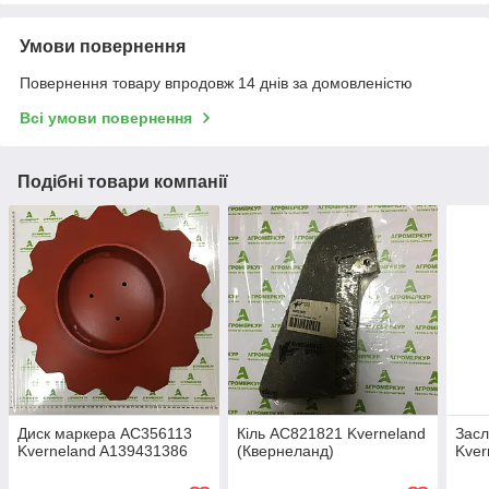
Умови повернення
Повернення товару впродовж 14 днів за домовленістю
Всі умови повернення
Подібні товари компанії
Диск маркера AC356113
Кіль AC821821 Kverneland
Засл
Kverneland A139431386
(Квернеланд)
Kver