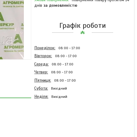
повернення товару протягом 14
днів
за домовленістю
Графік роботи
Понеділок
08:00
17:00
Вівторок
08:00
17:00
Середа
08:00
17:00
Четвер
08:00
17:00
Пʼятниця
08:00
17:00
Субота
Вихідний
Неділя
Вихідний
Ущільнення AC819747
Kverneland