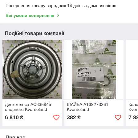
Повернення товару впродовж 14 днів за домовленістю
Всі умови повернення
Подібні товари компанії
Диск колеса AC835945
ШАЙБА A139273261
Коле
опорного Kverneland
Kverneland
Kver
6 810
382
7 8
₴
₴
Про нас