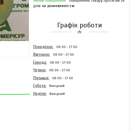
повернення товару протягом 14
днів
за домовленістю
Графік роботи
Понеділок
08:00
17:00
Вівторок
08:00
17:00
Середа
08:00
17:00
Четвер
08:00
17:00
Пʼятниця
08:00
17:00
Субота
Вихідний
Неділя
Вихідний
Регулювальне кільце
AC819241 Kverneland