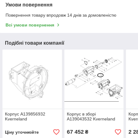
Умови повернення
Повернення товару впродовж 14 днів за домовленістю
Всі умови повернення
Подібні товари компанії
Корпус A139856932
Корпус в зборі
Кор
Kverneland
A139043532 Kverneland
Kver
67 452
2 2
₴
Ціну уточнюйте