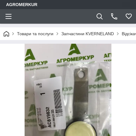
AGROMERKUR
Товари та послуги
Запчастини KVERNELAND
Відсік