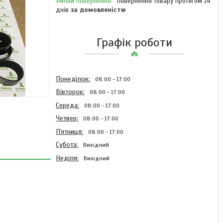
повернення товару протягом 14
днів
за домовленістю
Графік роботи
Понеділок
08:00
17:00
Вівторок
08:00
17:00
Середа
08:00
17:00
Четвер
08:00
17:00
Пʼятниця
08:00
17:00
Субота
Вихідний
Неділя
Вихідний
Ремінь AC690156 20 PJ
1439 Optibelt