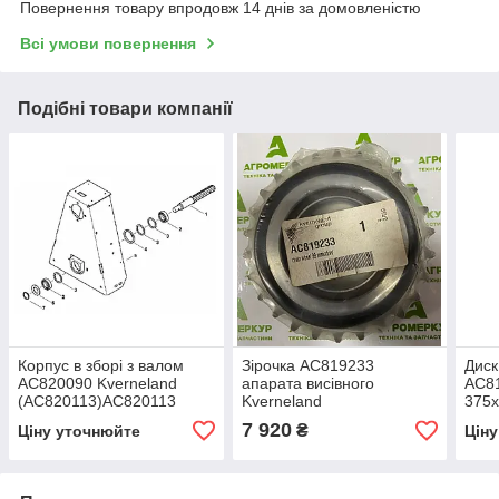
Повернення товару впродовж 14 днів за домовленістю
Всі умови повернення
Подібні товари компанії
Корпус в зборі з валом
Зірочка AC819233
Диск
AC820090 Kverneland
апарата висівного
AC81
(AC820113)AC820113
Kverneland
375х
7 920
₴
Ціну уточнюйте
Цін