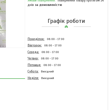
повернення товару протягом 14
днів
за домовленістю
Графік роботи
Понеділок
08:00
17:00
Вівторок
08:00
17:00
Середа
08:00
17:00
Четвер
08:00
17:00
Пʼятниця
08:00
17:00
Субота
Вихідний
Неділя
Вихідний
Подовжувач відвала
лівий KK053388