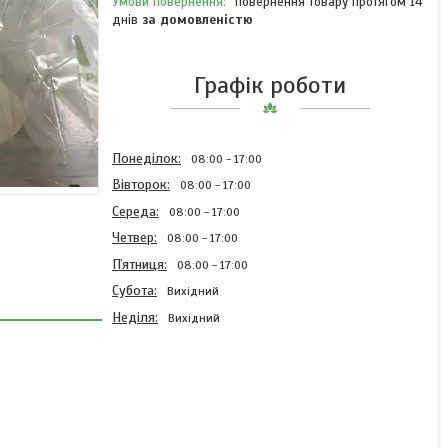
повернення товару протягом 14
днів
за домовленістю
Графік роботи
Понеділок
08:00
17:00
Вівторок
08:00
17:00
Середа
08:00
17:00
Четвер
08:00
17:00
Пʼятниця
08:00
17:00
Субота
Вихідний
Неділя
Вихідний
Вал-шестерня
A139523378 Kverneland