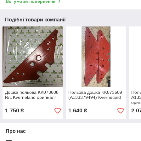
Всі умови повернення
Подібні товари компанії
Дошка польова KK073608
Польова дошка KK073609
Пол
R/L Kverneland оригінал!
(A133379494) Kverneland
A133
ориг
1 750
1 640
2 0
₴
₴
Про нас