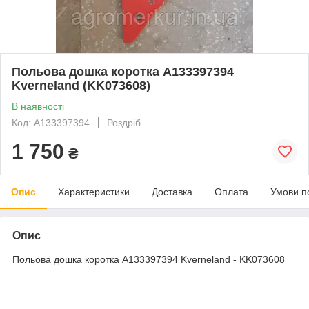
Польова дошка коротка A133397394
Kverneland (KK073608)
В наявності
Код: A133397394
Роздріб
1 750
₴
Опис
Характеристики
Доставка
Оплата
Умови п
Опис
Польова дошка коротка A133397394 Kverneland - KK073608