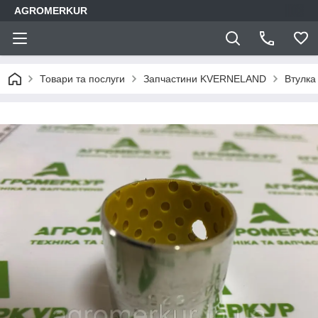
AGROMERKUR
Товари та послуги
Запчастини KVERNELAND
Втулка