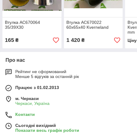
Втулка AC670064
Втулка AC670022
Втул
35/39X30
60x65x40 Kverneland
Kver
mm
165
1 420
₴
₴
Цін
Про нас
Рейтинг не сформований
Менше 5 відгуків за останній рік
Працює з 01.02.2013
м. Черкаси
Черкаси, Україна
Контакти
Сьогодні вихідний
Показати весь графік роботи