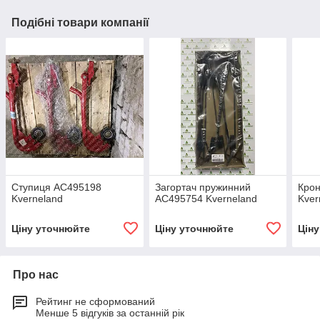
Подібні товари компанії
Ступиця AC495198
Загортач пружинний
Кро
Kverneland
AC495754 Kverneland
Kver
Ціну уточнюйте
Ціну уточнюйте
Цін
Про нас
Рейтинг не сформований
Менше 5 відгуків за останній рік