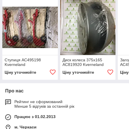
Ступиця AC495198
Диск колеса 375х165
Заго
Kverneland
AC819920 Kverneland
AC49
Ціну уточнюйте
Ціну уточнюйте
Цін
Про нас
Рейтинг не сформований
Менше 5 відгуків за останній рік
Працює з 01.02.2013
м. Черкаси