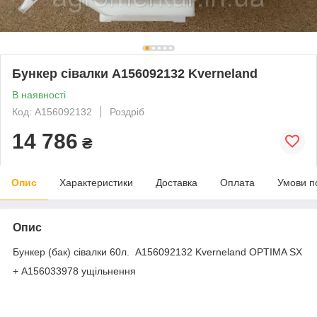
Бункер сівалки A156092132 Kverneland
В наявності
Код: A156092132
Роздріб
14 786
₴
Опис
Характеристики
Доставка
Оплата
Умови п
Опис
Бункер (бак) сівалки 60л. A156092132 Kverneland OPTIMA SX
+ A156033978 ущільнення