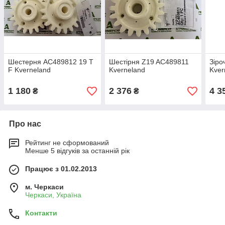
Шестерня AC489812 19 T
Шестірня Z19 AC489811
Зіро
F Kverneland
Kverneland
Kver
1 180
2 376
4 3
₴
₴
Про нас
Рейтинг не сформований
Менше 5 відгуків за останній рік
Працює з 01.02.2013
м. Черкаси
Черкаси, Україна
Контакти