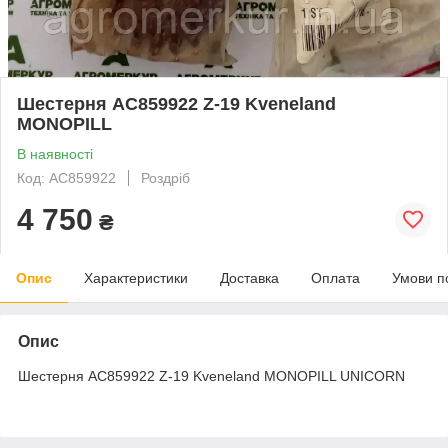
Шестерня AC859922 Z-19 Kveneland
MONOPILL
В наявності
Код: AC859922
Роздріб
4 750
₴
Опис
Характеристики
Доставка
Оплата
Умови п
Опис
Шестерня AC859922 Z-19 Kveneland MONOPILL UNICORN