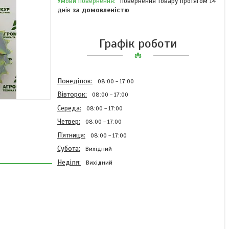
повернення товару протягом 14
днів
за домовленістю
Графік роботи
Понеділок
08:00
17:00
Вівторок
08:00
17:00
Середа
08:00
17:00
Четвер
08:00
17:00
Пʼятниця
08:00
17:00
Субота
Вихідний
Неділя
Вихідний
Зірочка AC852946 Z-23
Kverneland