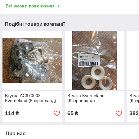
Всі умови повернення
Подібні товари компанії
Втулка AC670008
Втулка Kverneland
Втул
Kverneland (Квернеланд)
(Квернеланд)
(Кве
114
65
382
₴
₴
Про нас