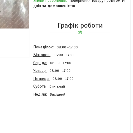
повернення товару протягом 14
днів
за домовленістю
Графік роботи
Понеділок
08:00
17:00
Вівторок
08:00
17:00
Середа
08:00
17:00
Четвер
08:00
17:00
Пʼятниця
08:00
17:00
Субота
Вихідний
Неділя
Вихідний
Ричаг AC82188294
Kverneland