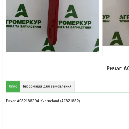
Ричаг A
Опис
Інформація для замовлення
Ричаг AC82188294 Kverneland (AC821882)